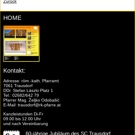
Zurück
HOME
Kontakt:
Adresse: röm.-kath. Pfarramt
7061 Trausdorf
DDr. Stefan Lászlo Platz 1
Tel.: 02682/642 79
Pfarrer Mag. Željko Odobašić
E-Mail:
trausdorf@rk-pfarre.at
Kanzleistunden Di-Fr
09.00 bis 12.00 Uhr
und nach Vereinbarung
60-jährige Jubiläum des SC Trausdorf