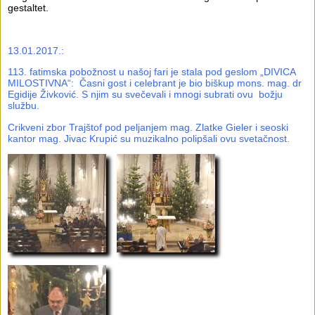
gestaltet.
13.01.2017.:
113. fatimska pobožnost u našoj fari je stala pod geslom „DIVICA
MILOSTIVNA“: Časni gost i celebrant je bio biškup mons. mag. dr
Egidije Živković. S njim su svečevali i mnogi subrati ovu božju
službu.
Crikveni zbor Trajštof pod peljanjem mag.
Zlatke Gieler i seoski
kantor mag. Jivac Krupić su muzikalno polipšali ovu svetačnost.