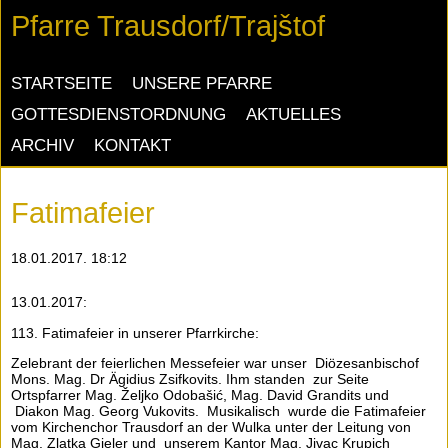
Pfarre Trausdorf/Trajštof
NAVIGATION
STARTSEITE
UNSERE PFARRE
ÜBERSPRINGEN
GOTTESDIENSTORDNUNG
AKTUELLES
ARCHIV
KONTAKT
Fatimafeier
18.01.2017. 18:12
13.01.2017:
113. Fatimafeier in unserer Pfarrkirche:
Zelebrant der feierlichen Messefeier war unser
Diözesanbischof
Mons. Mag. Dr Ägidius Zsifkovits. Ihm standen
zur Seite
Ortspfarrer Mag. Željko Odobašić,
Mag. David Grandits und
Diakon Mag. Georg Vukovits.
Musikalisch
wurde die Fatimafeier
vom Kirchenchor Trausdorf an der Wulka unter der Leitung von
Mag. Zlatka Gieler und
unserem Kantor Mag. Jivac Krupich